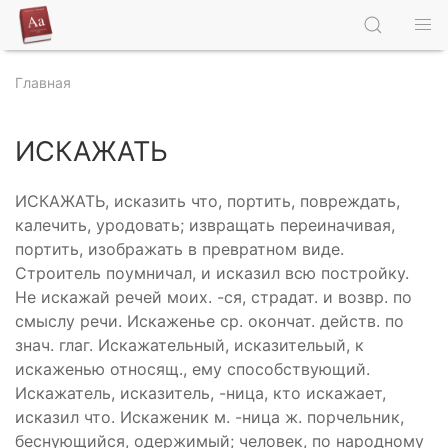
Главная
ИСКАЖАТЬ
ИСКАЖАТЬ, исказить что, портить, повреждать,
калечить, уродовать; извращать переиначивая,
портить, изображать в превратном виде.
Строитель поумничал, и исказил всю постройку.
Не искажай речей моих. -ся, страдат. и возвр. по
смыслу речи. Искаженье ср. окончат. действ. по
знач. глаг. Искажательный, исказительый, к
искаженью относящ., ему способствующий.
Искажатель, исказитель, -ница, кто искажает,
исказил что. Искаженик м. -ница ж. порчельник,
беснующийся, одержимый; человек, по народному