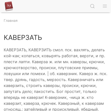
Главная
КАВЕРЗАТЬ
КАВЕРЗАТЬ, КАВЕРЗИТЬ смол. пск. вахлять, делать
кой-как; копаться, ковырять работая, верзти, и пр.
плести лапти. Каверза ж. или мн. каверзы, крючки,
крючкотворство, происки, плутовские приемы,
ловушки или помехи. | об. каверзник. Каверз ж. пск.
твер. дрянь, гадость, мерзость. Каверзничать или
каверзить, строить каверзы, происки, крючки,
запутать дело; пакостить. Бог простит, только
впередь не каверзи! К-аверзник, -ница ж. кто
каверзит, каверза, крючек. Каверзный, к каверзам
относящ.; затейливый и проискливый, ябедный.