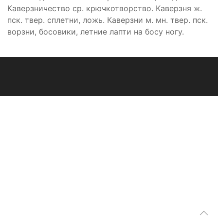
Каверзничество ср. крючкотворство. Каверзня ж.
пск. твер. сплетни, ложь. Каверзни м. мн. твер. пск.
ворзни, босовики, летние лапти на босу ногу.