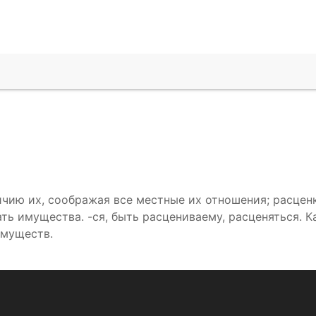
ичию их, соображая все местные их отношения; расценк
ь имущества. -ся, быть расцениваему, расценяться. Ка
имуществ.