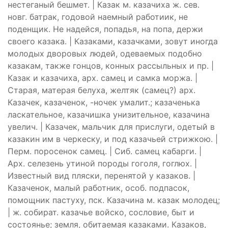
нестеганый бешмет. | Казак м. казачиха ж. сев.
новг. батрак, годовой наемный работиик, не
поденщик. Не надейся, попадья, на попа, держи
своего казака. | Казаками, казачками, зовут иногда
молодых дворовых людей, одеваемых подобно
казакам, также гонцов, конных рассыльных и пр. |
Казак и казачиха, арх. самец и самка моржа. |
Старая, матерая белуха, желтяк (самец?) арх.
Казачек, казаченок, -ночек умалит.; казаченька
ласкательное, казачишка унизительное, казачина
увелич. | Казачек, мальчик для прислуги, одетый в
казакин им в черкеску, и под казачьей стрижкою. |
Перм. поросенок самец. | Сиб. самец кабарги. |
Арх. селезень утиной породы гоголя, гоглюх. |
Известный вид пляски, перенятой у казаков. |
Казаченок, малый работник, особ. подпасок,
помощник пастуху, пск. Казачина м. казак молодец;
| ж. собират. казачье войско, сословие, быт и
состоянье; земля, обитаемая казаками. Казаков,