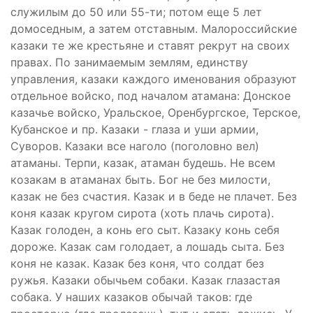
служилым до 50 или 55-ти; потом еще 5 лет
домоседным, а затем отставным. Малороссийские
казаки те же крестьяне и ставят рекрут на своих
правах. По занимаемым землям, единству
управления, казаки каждого именования образуют
отдельное войско, под началом атамана: Донское
казачье войско, Уральское, Оренбургское, Терское,
Кубанское и пр. Казаки - глаза и уши армии,
Суворов. Казаки все наголо (поголовно вел)
атаманы. Терпи, казак, атаман будешь. Не всем
козакам в атаманах быть. Бог не без милости,
казак не без счастия. Казак и в беде не плачет. Без
коня казак кругом сирота (хоть плачь сирота).
Казак голоден, а конь его сыт. Казаку конь себя
дороже. Казак сам голодает, а лошадь сыта. Без
коня не казак. Казак без коня, что солдат без
ружья. Казаки обычьем собаки. Казак глазастая
собака. У наших казаков обычай таков: где