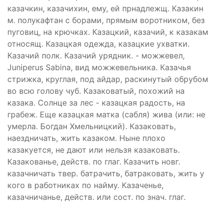
казачкин, казачихин, ему, ей прнадлежщ. Казакин
м. полукафтан с борами, прямым воротником, без
пуговиц, на крючках. Казацкий, казачий, к казакам
относящ. Казацкая одежда, казацкие ухватки.
Казачий полк. Казачий урядник. - можжевел,
Juniperus Sabina, вид можжевельника. Казачья
стрижка, круглая, под айдар, раскинутый обрубом
во всю голову чуб. Казаковатый, похожий на
казака. Солнце за лес - казацкая радость, на
грабеж. Еще казацкая матка (сабля) жива (или: не
умерла. Богдан Хмельницкий). Казаковать,
наездничать, жить казаком. Ныне плохо
казакуется, не дают или нельзя казаковать.
Казакованье, действ. по глаг. Казачить новг.
казачничать твер. батрачить, батраковать, жить у
кого в работниках по найму. Казаченье,
казачничанье, действ. или сост. по знач. глаг.