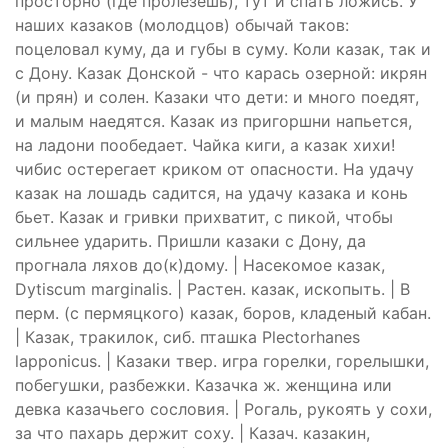
просторно (где пролезешь), тут и спать ложись. У
наших казаков (молодцов) обычай таков:
поцеловал куму, да и губы в суму. Коли казак, так и
с Дону. Казак Донской - что карась озерной: икрян
(и прян) и солен. Казаки что дети: и много поедят,
и малым наедятся. Казак из пригоршни напьется,
на ладони пообедает. Чайка киги, а казак хихи!
чибис остерегает криком от опасности. На удачу
казак на лошадь садится, на удачу казака и конь
бьет. Казак и гривки прихватит, с пикой, чтобы
сильнее ударить. Пришли казаки с Дону, да
прогнала ляхов до(к)дому. | Насекомое казак,
Dytiscum marginalis. | Растен. казак, ископыть. | В
перм. (с пермяцкого) казак, боров, кладеный кабан.
| Казак, тракилок, сиб. пташка Рlectorhanes
lapponicus. | Казаки твер. игра горелки, горелышки,
побегушки, разбежки. Казачка ж. женщина или
девка казачьего сословия. | Рогаль, рукоять у сохи,
за что пахарь держит соху. | Казач. казакин,