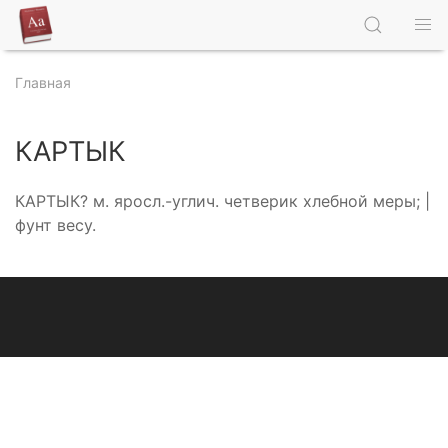
Главная
КАРТЫК
КАРТЫК? м. яросл.-углич. четверик хлебной меры; |
фунт весу.