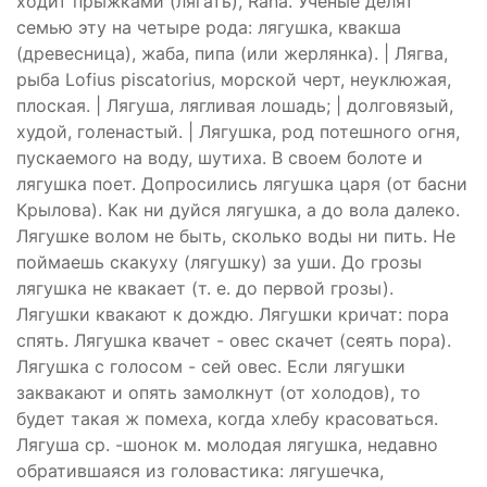
ходит прыжками (лягать), Ranа. Ученые делят
семью эту на четыре рода: лягушка, квакша
(древесница), жаба, пипа (или жерлянка). | Лягва,
рыба Lofius piscatorius, морской черт, неуклюжая,
плоская. | Лягуша, лягливая лошадь; | долговязый,
худой, голенастый. | Лягушка, род потешного огня,
пускаемого на воду, шутиха. В своем болоте и
лягушка поет. Допросились лягушка царя (от басни
Крылова). Как ни дуйся лягушка, а до вола далеко.
Лягушке волом не быть, сколько воды ни пить. Не
поймаешь скакуху (лягушку) за уши. До грозы
лягушка не квакает (т. е. до первой грозы).
Лягушки квакают к дождю. Лягушки кричат: пора
спять. Лягушка квачет - овес скачет (сеять пора).
Лягушка с голосом - сей овес. Если лягушки
заквакают и опять замолкнут (от холодов), то
будет такая ж помеха, когда хлебу красоваться.
Лягуша ср. -шонок м. молодая лягушка, недавно
обратившаяся из головастика: лягушечка,