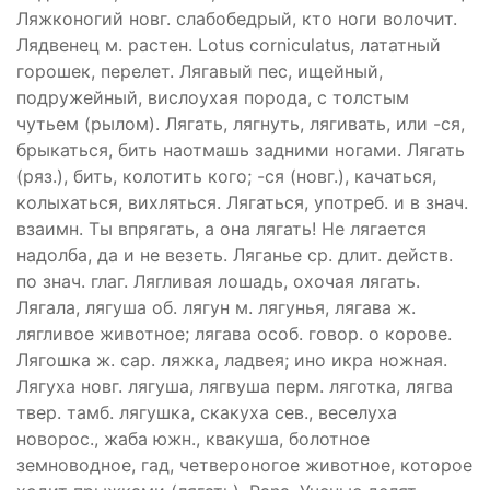
Ляжконогий новг. слабобедрый, кто ноги волочит.
Лядвенец м. растен. Lotus corniculatus, лататный
горошек, перелет. Лягавый пес, ищейный,
подружейный, вислоухая порода, с толстым
чутьем (рылом). Лягать, лягнуть, лягивать, или -ся,
брыкаться, бить наотмашь задними ногами. Лягать
(ряз.), бить, колотить кого; -ся (новг.), качаться,
колыхаться, вихляться. Лягаться, употреб. и в знач.
взаимн. Ты впрягать, а она лягать! Не лягается
надолба, да и не везеть. Ляганье ср. длит. действ.
по знач. глаг. Лягливая лошадь, охочая лягать.
Лягала, лягуша об. лягун м. лягунья, лягава ж.
лягливое животное; лягава особ. говор. о корове.
Лягошка ж. сар. ляжка, ладвея; ино икра ножная.
Лягуха новг. лягуша, лягвуша перм. ляготка, лягва
твер. тамб. лягушка, скакуха сев., веселуха
новорос., жаба южн., квакуша, болотное
земноводное, гад, четвероногое животное, которое