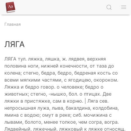
Главная
ЛЯГА
ЛЯГА тул. ляжка, ляшка, ж. лядвея, верхняя
половина ноги, нижней конечности, от таза до
колена; стегно, бедра, бедро, бедреная кость со
всеми мягкими частями, с ягодицею, окороком.
Ляжка и бедро говор. о человеке; бедро о
животных; стегно, -нышко, бол. о птицах. Две
ляжки в пристяжке, сам в корню. | Ляга сев.
непросышная лужа, лыва, бакалдина, колдобина,
ямина с водою; омут в реке; сиб. мочижина с
лывами, болото, менее топкое, чем согра, вогра.
Лядвейный, ляжечный, ляжковый к ляжке относящ.