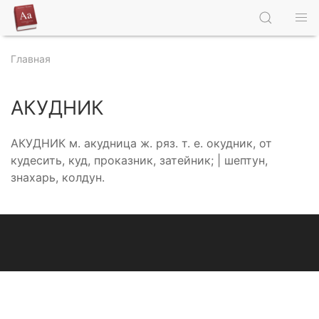
Главная
АКУДНИК
АКУДНИК м. акудница ж. ряз. т. е. окудник, от
кудесить, куд, проказник, затейник; | шептун,
знахарь, колдун.