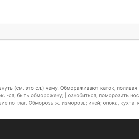
ть (см. это сл.) чему. Обмораживают каток, поливая 
. -ся, быть обморожену; | ознобиться, поморозить нос
е по глаг. Обморозь ж. изморозь; иней; опока, кухта,