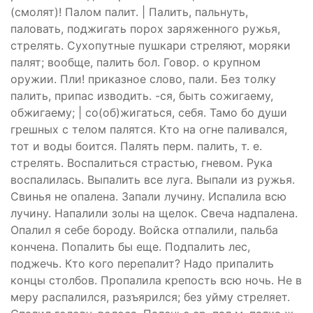
(смолят)! Палом палит. | Палить, пальнуть,
паловать, поджигать порох заряженного ружья,
стрелять. Сухопутные пушкари стреляют, моряки
палят; вообще, палить бол. Говор. о крупном
оружии. Пли! приказное слово, пали. Без толку
палить, припас изводить. -ся, быть сожигаему,
обжигаему; | со(об)жигаться, себя. Тамо бо души
грешных с телом палятся. Кто на огне паливался,
тот и воды боится. Палять перм. палить, т. е.
стрелять. Воспалиться страстью, гневом. Рука
воспалилась. Выпалить все луга. Выпали из ружья.
Свинья не опалена. Запали лучину. Испалила всю
лучину. Напалили золы на щелок. Свеча надпалена.
Опалил я себе бороду. Войска отпалили, пальба
кончена. Попалить бы еще. Подпалить лес,
поджечь. Кто кого перепалит? Надо припалить
концы столбов. Пропалила крепость всю ночь. Не в
меру распалился, разъярился; без уйму стреляет.