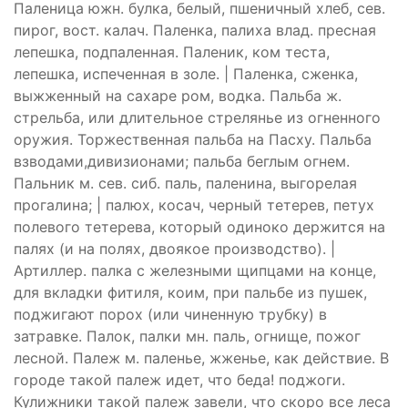
Паленица южн. булка, белый, пшеничный хлеб, сев.
пирог, вост. калач. Паленка, палиха влад. пресная
лепешка, подпаленная. Паленик, ком теста,
лепешка, испеченная в золе. | Паленка, сженка,
выжженный на сахаре ром, водка. Пальба ж.
стрельба, или длительное стрелянье из огненного
оружия. Торжественная пальба на Пасху. Пальба
взводами,дивизионами; пальба беглым огнем.
Пальник м. сев. сиб. паль, паленина, выгорелая
прогалина; | палюх, косач, черный тетерев, петух
полевого тетерева, который одиноко держится на
палях (и на полях, двоякое производство). |
Артиллер. палка с железными щипцами на конце,
для вкладки фитиля, коим, при пальбе из пушек,
поджигают порох (или чиненную трубку) в
затравке. Палок, палки мн. паль, огнище, пожог
лесной. Палеж м. паленье, жженье, как действие. В
городе такой палеж идет, что беда! поджоги.
Кулижники такой палеж завели, что скоро все леса