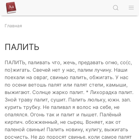
Главная
ПАЛИТЬ
ПАЛИТЬ, паливать что, жечь, предавать огню, со(с,
по)жигать. Свечей нет у нас, палим лучину. Наши
поехали на овраг, свинью палить, обжигать. У нас
по осени ветошь палят или палят степи, камыши,
выжигают. Солнце жарко палит. * Лихорадка палит.
Зной траву палит, сушит. Палить люльку, южн. зап.
курить трубку. Не паливал я волос на себе, не
опалялся. Огонь так и палит и пышет. Палёный
кирпич. обожженный, не сырец. Воняет, как от
паленой свиньи! Палить новину, кулигу, выжигать
росчисть. Не до поросят свинье, коли самое палят