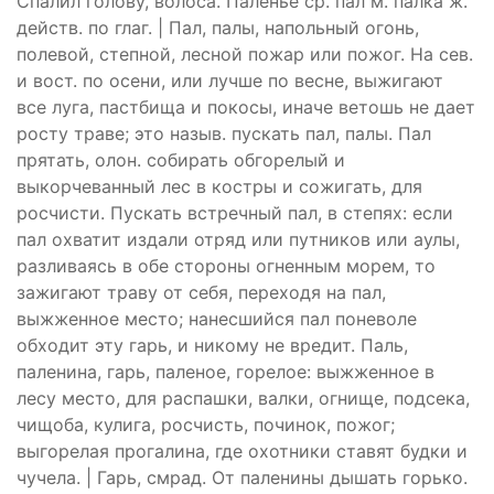
Спалил голову, волоса. Паленье ср. пал м. палка ж.
действ. по глаг. | Пал, палы, напольный огонь,
полевой, степной, лесной пожар или пожог. На сев.
и вост. по осени, или лучше по весне, выжигают
все луга, пастбища и покосы, иначе ветошь не дает
росту траве; это назыв. пускать пал, палы. Пал
прятать, олон. собирать обгорелый и
выкорчеванный лес в костры и сожигать, для
росчисти. Пускать встречный пал, в степях: если
пал охватит издали отряд или путников или аулы,
разливаясь в обе стороны огненным морем, то
зажигают траву от себя, переходя на пал,
выжженное место; нанесшийся пал поневоле
обходит эту гарь, и никому не вредит. Паль,
паленина, гарь, паленое, горелое: выжженное в
лесу место, для распашки, валки, огнище, подсека,
чищоба, кулига, росчисть, починок, пожог;
выгорелая прогалина, где охотники ставят будки и
чучела. | Гарь, смрад. От паленины дышать горько.