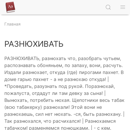
Главная
РАЗНЮХИВАТЬ
РАЗНЮХИВАТЬ, разнюхать что, разобрать чутьем,
распознавать обоняньем, по запаху, вони, расчуть.
Издали разнюхает, откуда (где) пирогами пахнет. В
доме гарью пахнет - а не разнюхаю откуда! |
*Проведать, разузнать под рукой. Поразнюхай,
пожалуста, отдадут ли там девку за сына! |
Вынюхать, потребить нюхая. Щепотники весь табак
(всю табакерку) разнюхали! Этой вони не
разнюхаешь, сил нет нюхать. -ся, быть разнюхану. |
Так разнюхался, что расчихался! | Разнюхаемся
табачком! разменяемся понюшками. | - с кем,