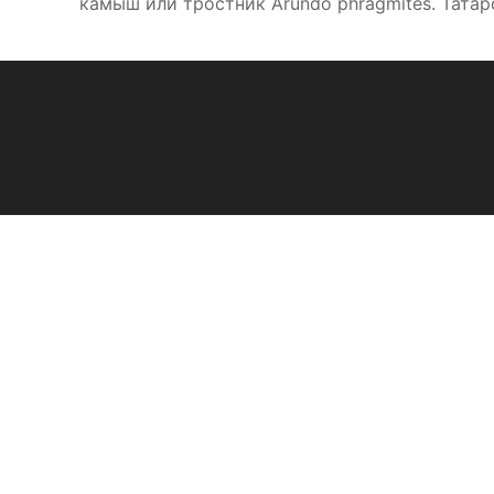
камыш или тростник Arundo phragmites. Татарск