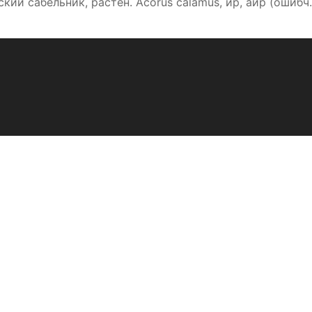
ий сабельник, растен. Acorus calamus, ир, аир (ошибч.