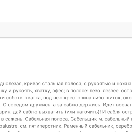
днолезая, кривая стальная полоса, с рукоятью и ножна
ку и рукоять, хватку, эфес; в полосе: лезо. лезвее, остр
ти собств. хватка, под нею крестовина либо щиток, око
. С соседом дружись, а за саблю держись. Идет воеват
арин, дай саблю выхватить (или наточить)! И сабля остр
в сажень. Сабельная полоса. Сабельщик м. сабельный ма
 palustre, см. пятиперстник. Раменный сабельник, сереб