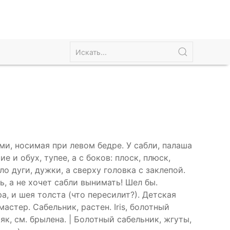
ми, носимая при левом бедре. У сабли, палаша
ие и обух, тупее, а с боков: плоск, плюск,
ло дуги, дужки, а сверху головка с заклепой.
ь, а не хочет сабли вынимать! Шел бы.
а, и шея толста (что пересилит?). Детская
стер. Сабельник, растен. Iris, болотный
ряк, см. брылена. | Болотный сабельник, жгуты,