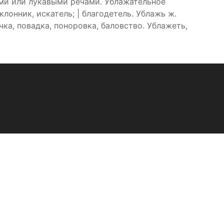
ами или лукавыми речами. Ублажательное
лонник, искатель; | благодетель. Ублажь ж.
ачка, повадка, поноровка, баловство. Ублажеть,