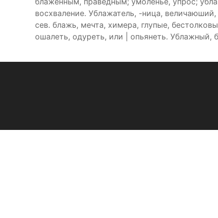
блаженным, праведным; умоленье, упрос; убл
восхваление. Ублажатель, -ница, величаюший,
сев. блажь, мечта, химера, глупые, бестолковы
ошалеть, одуреть, или | опьянеть. Ублажный,