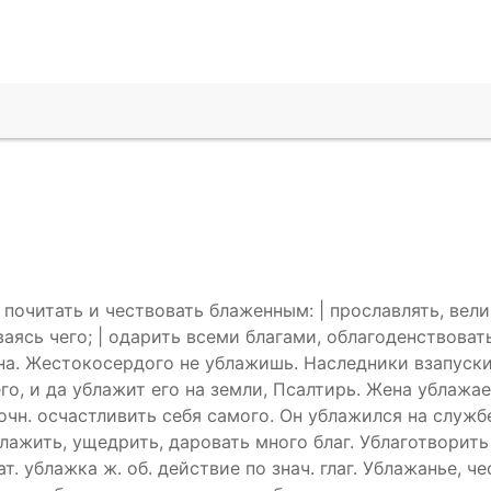
почитать и чествовать блаженным: | прославлять, велич
аясь чего; | одарить всеми благами, облагоденствовать
на. Жестокосердого не ублажишь. Наследники взапуски
его, и да ублажит его на земли, Псалтирь. Жена ублажае
точн. осчастливить себя самого. Он ублажился на служб
блажить, ущедрить, даровать много благ. Ублаготворить 
т. ублажка ж. об. действие по знач. глаг. Ублажанье, ч