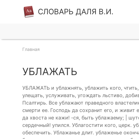
СЛОВАРЬ ДАЛЯ В.И.
Главная
УБЛАЖАТЬ
УБЛАЖАТЬ и ублажнять, ублажить кого, чтить, 
улещать, услуживать, угождать льстиво, добив
Псалтирь. Все ублажают праведного властели
смерти ее. Господь да сохранит его, и живит 
да хвоста не кажи! -ся, быть ублажаему; | шу
сердечный! упился. Ублагостити кого, церк. у
обеспечить. Ублажанье длит. ублаженье оконча