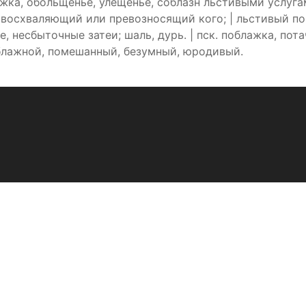
ажка, обольщенье, улещенье, соблазн льстивыми услуг
 восхваляющий или превозносящий кого; | льстивый пок
е, несбыточные затеи; шаль, дурь. | пск. поблажка, пот
 блажной, помешанный, безумный, юродивый.