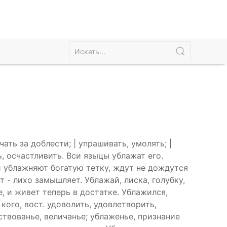
ать за доблести; | упрашивать, умолять; |
, осчастливить. Вси языцы ублажат его.
 ублажняют богатую тетку, ждут не дождутся
т - лихо замышляет. Ублажай, лиска, голубку,
е, и живет теперь в достатке. Ублажился,
кого, вост. удоволить, удовлетворить,
ествованье, величанье; ублаженье, признание