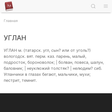
Главная
УГЛАН
УГЛАН м. (татарск. угл, сын? или от уголь?)
вологодск. вят. перм. каз. парень, малый,
подросток, бороноволок; | болван, повеса, шалун,
баловник; | неуклюжий толстяк? | нелюдим? сиб.
Угланчики в глазах бегают, мальчики, мухи;
пестрит, темнит.