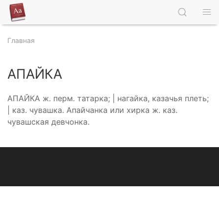
Главная
АПАЙКА
АПАЙКА ж. перм. татарка; | нагайка, казачья плеть;
| каз. чувашка. Апайчанка или хирка ж. каз.
чувашская девчонка.