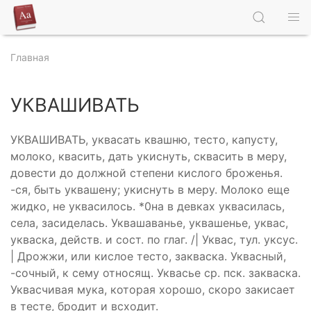
Главная
УКВАШИВАТЬ
УКВАШИВАТЬ, уквасать квашню, тесто, капусту,
молоко, квасить, дать укиснуть, сквасить в меру,
довести до должной степени кислого броженья.
-ся, быть уквашену; укиснуть в меру. Молоко еще
жидко, не уквасилось. *0на в девках уквасилась,
села, засиделась. Уквашаванье, уквашенье, уквас,
укваска, действ. и сост. по глаг. /| Уквас, тул. уксус.
| Дрожжи, или кислое тесто, закваска. Уквасный,
-сочный, к сему относящ. Уквасье ср. пск. закваска.
Уквасчивая мука, которая хорошо, скоро закисает
в тесте, бродит и всходит.