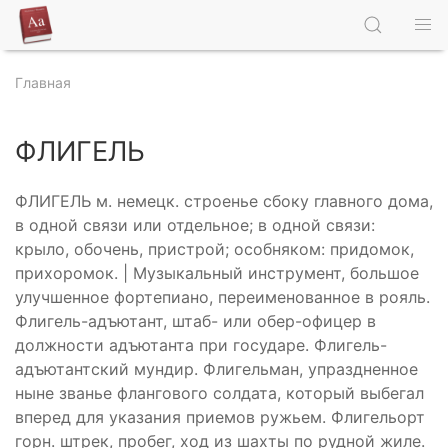
Главная
ФЛИГЕЛЬ
ФЛИГЕЛЬ м. немецк. строенье сбоку главного дома,
в одной связи или отдельное; в одной связи:
крыло, обочень, пристрой; особняком: придомок,
прихоромок. | Музыкальный инструмент, большое
улучшенное фортепиано, переименованное в рояль.
Флигель-адъютант, штаб- или обер-офицер в
должности адъютанта при государе. Флигель-
адъютантский мундир. Флигельман, упраздненное
ныне званье флангового солдата, который выбегал
вперед для указания приемов ружьем. Флигельорт
горн. штрек, пробег, ход из шахты по рудной жиле.