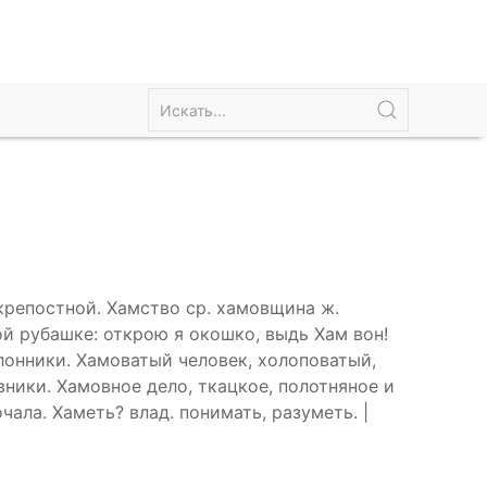
 крепостной. Хамство ср. хамовщина ж.
вой рубашке: открою я окошко, выдь Хам вон!
лонники. Хамоватый человек, холоповатый,
вники. Хамовное дело, ткацкое, полотняное и
чала. Хаметь? влад. понимать, разуметь. |