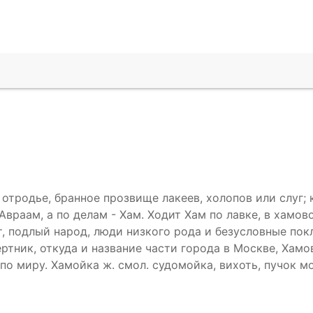
 отродье, бранное прозвище лакеев, холопов или слуг;
Авраам, а по делам - Хам. Ходит Хам по лавке, в хамо
т, подлый народ, люди низкого рода и безусловные пок
ертник, откуда и название части города в Москве, Хамо
 по миру. Хамойка ж. смол. судомойка, вихоть, пучок мо