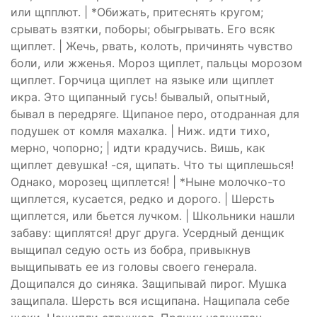
или щпплют. | *Обижать, притеснять кругом;
срывать взятки, поборы; обыгрывать. Его всяк
щиплет. | Жечь, рвать, колоть, причинять чувство
боли, или жженья. Мороз щиплет, пальцы морозом
щиплет. Горчица щиплет на языке или щиплет
икра. Это щипанный гусь! бывалый, опытный,
бывал в передряге. Щипаное перо, отодранная для
подушек от комля махалка. | Ниж. идти тихо,
мерно, чопорно; | идти крадучись. Вишь, как
щиплет девушка! -ся, щипать. Что ты щиплешься!
Однако, морозец щиплется! | *Ныне молочко-то
щиплется, кусается, редко и дорого. | Шерсть
щиплется, или бьется лучком. | Школьники нашли
забаву: щиплятся! друг друга. Усердный денщик
выщипал седую ость из бобра, привыкнув
выщипывать ее из головы своего генерала.
Дощипался до синяка. Защипывай пирог. Мушка
защипала. Шерсть вся исщипана. Нащипала себе