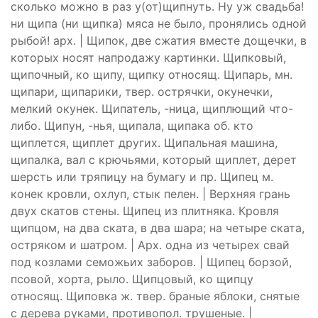
сколько можно в раз у(от)щипнуть. Ну уж свадьба!
ни щипа (ни щипка) мяса не было, пронялись одной
рыбой! арх. | Щипок, две сжатия вместе дощечки, в
которых носят напродажу картинки. Щипковый,
щипочный, ко щипу, щипку относящ. Щипарь, мн.
щипари, щипарики, твер. острячки, окунечки,
мелкий окунек. Щипатель, -ница, щиплющий что-
либо. Щипун, -нья, щипала, щипака об. кто
щиплется, щиплет других. Щипальная машина,
щипалка, вал с крючьями, который щиплет, дерет
шерсть или тряпицу на бумагу и пр. Щипец м.
конек кровли, охлуп, стык пелен. | Верхняя грань
двух скатов стены. Щипец из плитняка. Кровля
щипцом, на два ската, в два шара; на четыре ската,
остряком и шатром. | Арх. одна из четырех свай
под козлами семожьих заборов. | Щипец борзой,
псовой, хорта, рыло. Щипцовый, ко щипцу
относящ. Щиповка ж. твер. браные яблоки, снятые
с дерева руками, противопол. трушеные. |