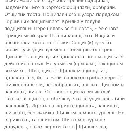
щеки. Нащипли стручков. Пряник надщипан,
надломлен. Его в картеже общипали, обобрали.
Отщипни теста. Пощипали его шулера порядком!
Горчичник пощипывает. Крылья у голубя
подщипаны. Перещипать всю шерсть, - ее снова.
Прищипывай края. Прощипали долго. Индейки
расщипали змею на клочки. Сощип(к)нуть со
свечи. Гусь ущипнул меня. Повыщипать перья.
Щипанье ср. щипнутие однократн. щип м. щипка ж.
действие по глаг. Не урывом (срывом), так щипом
возьмет. | Щип, щипок. Щипок м. щипнутие,
однократн. действ. Бабы напоклон грибов первого
щипка принесли, первобранных, ранних. Щипком и
нащипок, щипля. От твоего щипка синяк сел!
Платье на щипок, в обтяжку, что не ущипнешь (или
нащапок?). Играть на скрипке щипком, нащипок,
pizzicato, без смычка. Щипком немного урвешь. Не
стрижкою, так щипком. Щипком шкуры не
добудешь, а все шерсти клок. | Щипок чего,