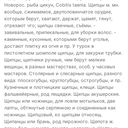
Новорос. рыба цикун, Cobitis taenia. Щипцы м. мн.
вообще, сжимаемое, двуполовинчатое орудие,
которым берут, хватают, держат, щемят, тянут,
отрезают что; щипцы свечные, съёмы. -
завивальные, припекальные, для уборки волос. -
каминные, кухонные, которыми берут уголье,
достают плитку из огня и пр. У турок в
пистолетном шомполе щипцы, для закурки трубки.
Щипцы, щипчики ручные, чем берут мелкие
вещицы, в разных мастерствах, особ. у часовых
мастеров. Столярные и слесарные щипцы, разного
вида: плоскогубцы, круглогубцы, острогубцы, и пр.
Кузнечные и плотницкие щипцы, клещи. Щипцы
фалшвейерные, род лещедки. Щипцы акушерские.
Щипцы или ножницы, для ловли мотыльков, две
лапты, обтянутые серпянкою и соединенные как
ножницы. Щипцовый, ко щипцам относящ.
Щипанцы или брань, род пирожного. Щепота ж.