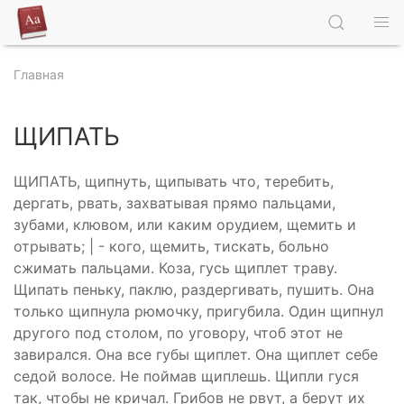
Главная
ЩИПАТЬ
ЩИПАТЬ, щипнуть, щипывать что, теребить,
дергать, рвать, захватывая прямо пальцами,
зубами, клювом, или каким орудием, щемить и
отрывать; | - кого, щемить, тискать, больно
сжимать пальцами. Коза, гусь щиплет траву.
Щипать пеньку, паклю, раздергивать, пушить. Она
только щипнула рюмочку, пригубила. Один щипнул
другого под столом, по уговору, чтоб этот не
завирался. Она все губы щиплет. Она щиплет себе
седой волосе. Не поймав щиплешь. Щипли гуся
так, чтобы не кричал. Грибов не рвут, а берут их