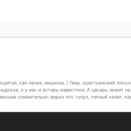
сшитая, как печок, мешком. | Твер. крестьянский плох
удское, а у нас и встарь известное: А цесарь лежит на
есьма сомнительно; верно это тулуп, теплый халат, ка