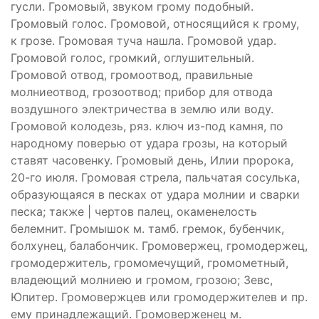
гусли. Громовый, звуком грому подобный.
Громовый голос. Громовой, относящийся к грому,
к грозе. Громовая туча нашла. Громовой удар.
Громовой голос, громкий, оглушительный.
Громовой отвод, громоотвод, правильные
молниеотвод, грозоотвод; прибор для отвода
воздушного электричества в землю или воду.
Громовой колодезь, ряз. ключ из-под камня, по
народному поверью от удара грозы, на который
ставят часовенку. Громовый день, Илии пророка,
20-го июля. Громовая стрела, пальчатая сосулька,
образующаяся в песках от удара молнии и сварки
песка; также | чертов палец, окаменелость
белемнит. Громышок м. тамб. гремок, бубенчик,
болхунец, балабончик. Громовержец, громодержец,
громодержитель, громомечущий, громометный,
владеющий молниею и громом, грозою; Зевс,
Юпитер. Громовержцев или громодержителев и пр.
ему принадлежащий. Громоверженец м.