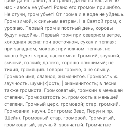
гром да не грянет; а и грянет, да не по нас; а и по
нас - авось не убьет! Ровно его громом пришибло.
Не стучи, гром убьет! От грома и в воде не уйдешь.
Гром зимой, к сильным ветрам. На Святой гром, к
урожаю. Первый гром в постный день, коровы
будут недойны. Первый гром при северном ветре,
холодная весна; при восточном, сухая и теплая;
при западном, мокрая; при южном, теплая, но
много будет червя, насекомых. Громкий, звучный,
зычный, голкий; далеко, хорошо слышимый; не
тихий, гремящий. Говори громче, я не слышу.
Громкое имя, славное, знаменитое. Громкость ж.
звучность. шумн(к)ость; | знаменитость; в песне
также громкота. Громковатый, громкий в меньшей
степени. Громковатость ж. громкость в меньшей
степени. Громный церк. громовой; стар. громкий.
Громовник, научн. Бог грома: Зевс, Перун и пр.
(Шейн). Громовный стар. громовой. Громчатый,
громковатый, звучный, звончатый. Громчатые