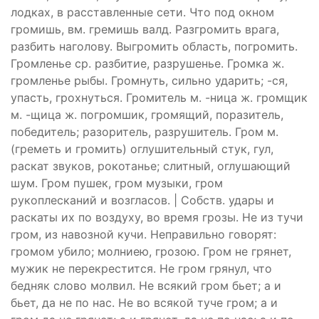
лодках, в расставленные сети. Что под окном
громишь, вм. гремишь валд. Разгромить врага,
разбить наголову. Выгромить область, погромить.
Громленье ср. разбитие, разрушенье. Громка ж.
громленье рыбы. Громнуть, сильно ударить; -ся,
упасть, грохнуться. Громитель м. -ница ж. громщик
м. -щица ж. погромшик, громящий, поразитель,
победитель; разоритель, разрушитель. Гром м.
(греметь и громить) оглушительный стук, гул,
раскат звуков, рокотанье; слитный, оглушающий
шум. Гром пушек, гром музыки, гром
рукоплесканий и возгласов. | Собств. удары и
раскаты их по воздуху, во время грозы. Не из тучи
гром, из навозной кучи. Неправильно говорят:
громом убило; молниею, грозою. Гром не грянет,
мужик не перекрестится. Не гром грянул, что
бедняк слово молвил. Не всякий гром бьет; а и
бьет, да не по нас. Не во всякой туче гром; а и