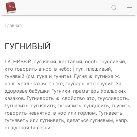
Главная
ГУГНИВЫЙ
ГУГНИВЫЙ, гугнявый, картавый, особ. гнусливый,
кто говорить в нос, в нёбо; | тул. плешивый,
гунявый (см. гуна и гунить). Гугня ж. гугниха ж.
новг. урал.-казач. то же, гнусарь, кто гнусит. За
здоровье бабушки Гугнихи! праматерь Уральских
казаков. Гугнивость ж. свойство это, гнусливость.
Гугнавить, гугнявить, гугнивить, гундосить, гнусить,
говорить невнятно, в нос или горлом. Гугнаветь,
гугняветь или гугниветь, делаться гугнявым, напр.
от дурной болезни.