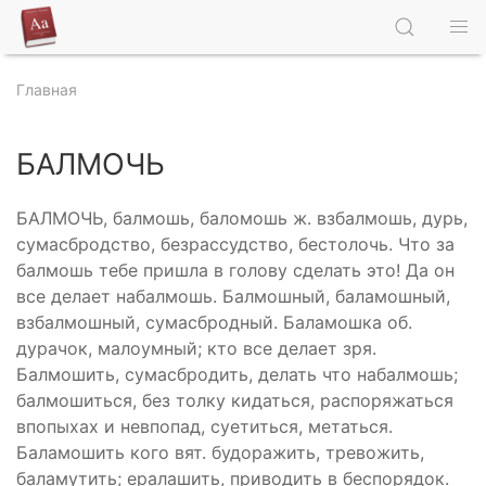
Главная
БАЛМОЧЬ
БАЛМОЧЬ, балмошь, баломошь ж. взбалмошь, дурь,
сумасбродство, безрассудство, бестолочь. Что за
балмошь тебе пришла в голову сделать это! Да он
все делает набалмошь. Балмошный, баламошный,
взбалмошный, сумасбродный. Баламошка об.
дурачок, малоумный; кто все делает зря.
Балмошить, сумасбродить, делать что набалмошь;
балмошиться, без толку кидаться, распоряжаться
впопыхах и невпопад, суетиться, метаться.
Баламошить кого вят. будоражить, тревожить,
баламутить; ералашить, приводить в беспорядок.