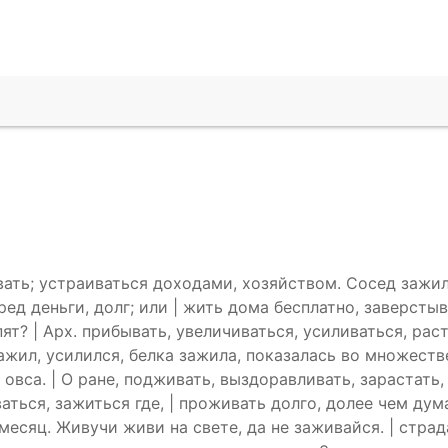
вать; устраиваться доходами, хозяйством. Сосед зажил
д деньги, долг; или | жить дома бесплатно, заверстыва
пят? | Арх. прибывать, увеличиваться, усиливаться, рас
зажил, усилился, белка зажила, показалась во множестве
овса. | О ране, подживать, выздоравливать, зарастать,
аться, зажиться где, | проживать долго, долее чем дум
месяц. Живучи живи на свете, да не заживайся. | страд