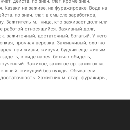
чат. действ. по знач. глаг. кроме знач.
я. Казаки на заживе, на фуражировке. Вода на
йств. по знач. глаг. в смысле заработков,
ву. Зажтитель м. -ница, кто заживает долг или
ке работой относящийся. Заживный долг,
ск. зажиточный, достаточный, богатый. У него
епкая, прочная веревка. Заживчивый, охотно
нареч. при жизни, живучи, будучи еще живым.
задеть, в виде нареч. больно обидеть,
рученный. Зажилое, зажитое ср. зажиток м.
ятельный, живущий без нужды. Обыватели
достаточность. Зажитник м. стар. фуражиры,