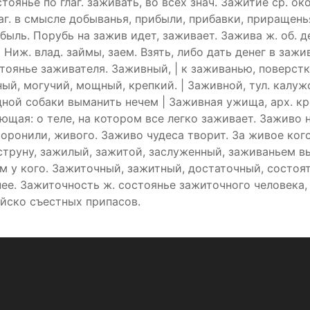
оянье по глаг. заживать, во всех знач. Зажитие ср. окон
глаг. в смысле добыванья, прибыли, прибавки, приращень
быль. Порубь на зажив идет, заживает. Зажива ж. об. де
 Ниж. влад. займы, заем. Взять, либо дать денег в зажи
стоянье заживателя. Заживный, | к заживанью, поверст
ьный, могучий, мощный, крепкий. | Заживной, тул. калуж
дной собаки выманить нечем | Заживная ужища, арх. кр
ющая: о теле, на котором все легко заживает. Заживо 
оронили, живого. Заживо чудеса творит. За живое кого 
струну, зажилый, зажитой, заслуженный, заживаньем вы
ом у кого. Зажиточный, зажитный, достаточный, состо
ее. Зажиточность ж. состоянье зажиточного человека, 
ойско съестных припасов.