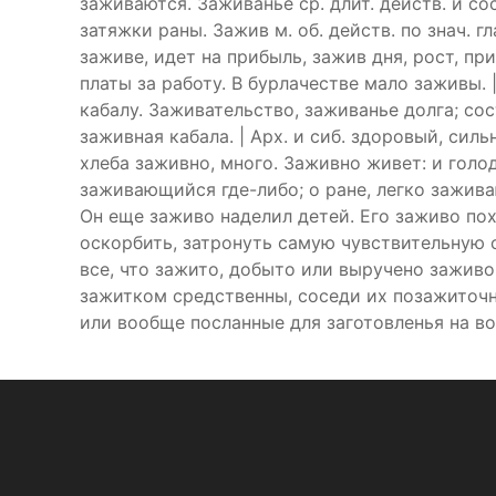
заживаются. Заживанье ср. длит. действ. и сост
затяжки раны. Зажив м. об. действ. по знач. 
заживе, идет на прибыль, зажив дня, рост, при
платы за работу. В бурлачестве мало заживы. |
кабалу. Заживательство, заживанье долга; со
заживная кабала. | Арх. и сиб. здоровый, сил
хлеба заживно, много. Заживно живет: и голо
заживающийся где-либо; о ране, легко зажива
Он еще заживо наделил детей. Его заживо пох
оскорбить, затронуть самую чувствительную 
все, что зажито, добыто или выручено зажив
зажитком средственны, соседи их позажиточн
или вообще посланные для заготовленья на в