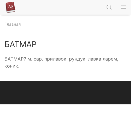
Главная
БАТМАР
БАТМАР? м. сар. прилавок, рундук, лавка ларем,
коник.