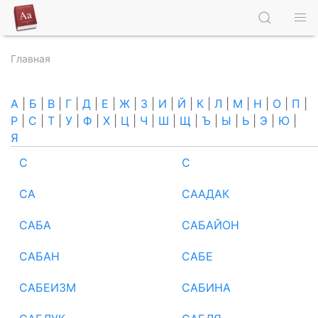
Главная
А
|
Б
|
В
|
Г
|
Д
|
Е
|
Ж
|
З
|
И
|
Й
|
К
|
Л
|
М
|
Н
|
О
|
П
|
Р
|
С
|
Т
|
У
|
Ф
|
Х
|
Ц
|
Ч
|
Ш
|
Щ
|
Ъ
|
Ы
|
Ь
|
Э
|
Ю
|
Я
С
С
СА
СААДАК
САБА
САБАЙОН
САБАН
САБЕ
САБЕИЗМ
САБИНА